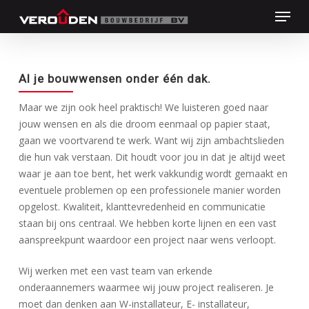
Skip
Menu
to
main
Close
content
Menu
Al je bouwwensen onder één dak.
Maar we zijn ook heel praktisch! We luisteren goed naar
jouw wensen en als die droom eenmaal op papier staat,
gaan we voortvarend te werk. Want wij zijn ambachtslieden
die hun vak verstaan. Dit houdt voor jou in dat je altijd weet
waar je aan toe bent, het werk vakkundig wordt gemaakt en
eventuele problemen op een professionele manier worden
opgelost. Kwaliteit, klanttevredenheid en communicatie
staan bij ons centraal. We hebben korte lijnen en een vast
aanspreekpunt waardoor een project naar wens verloopt.
Wij werken met een vast team van erkende
onderaannemers waarmee wij jouw project realiseren. Je
moet dan denken aan W-installateur, E- installateur,