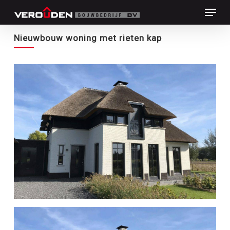
Skip
Menu
to
main
Close
Nieuwbouw woning met rieten kap
content
Menu