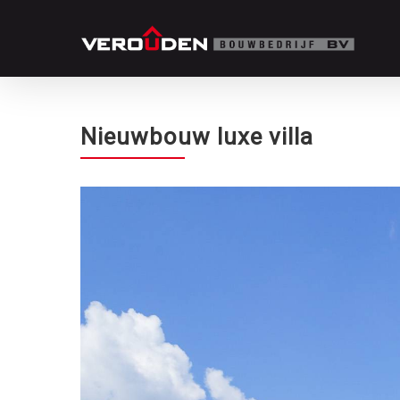
Skip
to
main
content
Nieuwbouw luxe villa