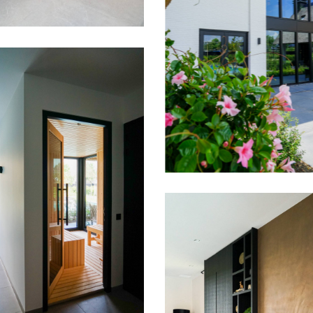
aar
0
Luxe
villa
Scheifelaar
Veghel15