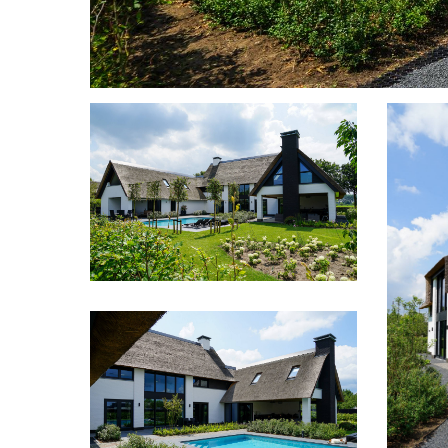
Luxe
Luxe
villa
villa
Scheifelaar
Scheifel
Veghel2
Veghel1
Luxe
villa
Scheifelaar
Veghel4