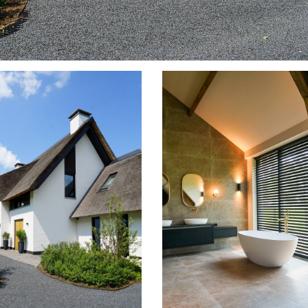
Luxe
villa
aar
Scheifelaar
1
Veghel17