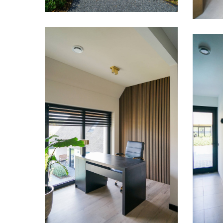
Luxe
Luxe
villa
villa
Scheifelaar
Scheifel
Veghel18
Veghel2