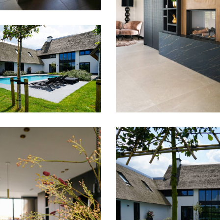
aar
Luxe
villa
aar
Scheifelaar
6
Veghel7