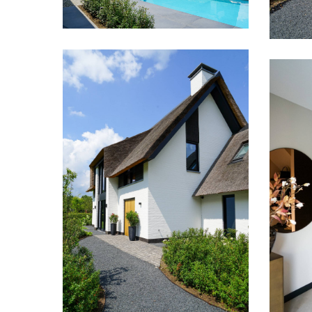
Luxe
Luxe
villa
villa
Scheifelaar
Scheifel
Veghel10
Veghel2